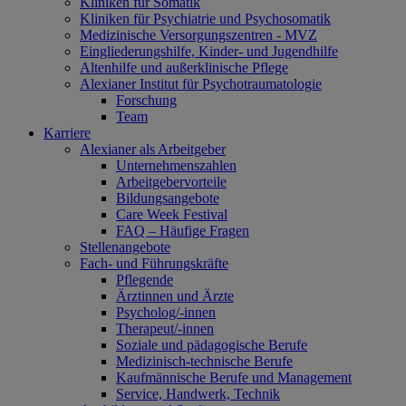
Kliniken für Somatik
Kliniken für Psychiatrie und Psychosomatik
Medizinische Versorgungszentren - MVZ
Eingliederungshilfe, Kinder- und Jugendhilfe
Altenhilfe und außerklinische Pflege
Alexianer Institut für Psychotraumatologie
Forschung
Team
Karriere
Alexianer als Arbeitgeber
Unternehmenszahlen
Arbeitgebervorteile
Bildungsangebote
Care Week Festival
FAQ – Häufige Fragen
Stellenangebote
Fach- und Führungskräfte
Pflegende
Ärztinnen und Ärzte
Psycholog/-innen
Therapeut/-innen
Soziale und pädagogische Berufe
Medizinisch-technische Berufe
Kaufmännische Berufe und Management
Service, Handwerk, Technik