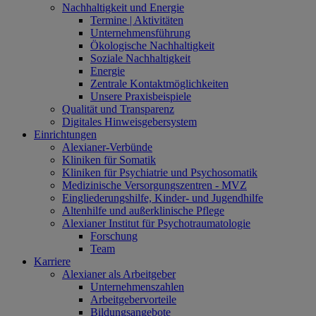
Nachhaltigkeit und Energie
Termine | Aktivitäten
Unternehmensführung
Ökologische Nachhaltigkeit
Soziale Nachhaltigkeit
Energie
Zentrale Kontaktmöglichkeiten
Unsere Praxisbeispiele
Qualität und Transparenz
Digitales Hinweisgebersystem
Einrichtungen
Alexianer-Verbünde
Kliniken für Somatik
Kliniken für Psychiatrie und Psychosomatik
Medizinische Versorgungszentren - MVZ
Eingliederungshilfe, Kinder- und Jugendhilfe
Altenhilfe und außerklinische Pflege
Alexianer Institut für Psychotraumatologie
Forschung
Team
Karriere
Alexianer als Arbeitgeber
Unternehmenszahlen
Arbeitgebervorteile
Bildungsangebote