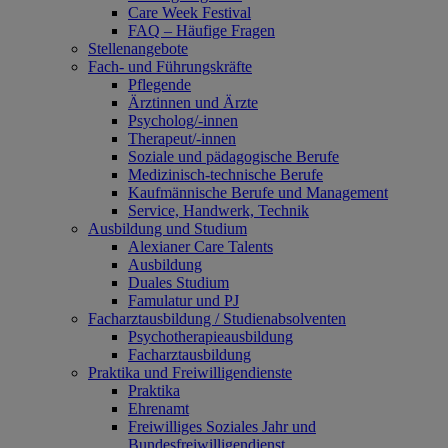
Care Week Festival
FAQ – Häufige Fragen
Stellenangebote
Fach- und Führungskräfte
Pflegende
Ärztinnen und Ärzte
Psycholog/-innen
Therapeut/-innen
Soziale und pädagogische Berufe
Medizinisch-technische Berufe
Kaufmännische Berufe und Management
Service, Handwerk, Technik
Ausbildung und Studium
Alexianer Care Talents
Ausbildung
Duales Studium
Famulatur und PJ
Facharztausbildung / Studienabsolventen
Psychotherapieausbildung
Facharztausbildung
Praktika und Freiwilligendienste
Praktika
Ehrenamt
Freiwilliges Soziales Jahr und
Bundesfreiwilligendienst