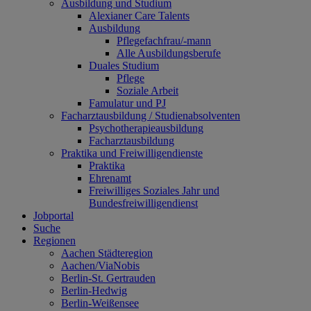
Ausbildung und Studium
Alexianer Care Talents
Ausbildung
Pflegefachfrau/-mann
Alle Ausbildungsberufe
Duales Studium
Pflege
Soziale Arbeit
Famulatur und PJ
Facharztausbildung / Studienabsolventen
Psychotherapieausbildung
Facharztausbildung
Praktika und Freiwilligendienste
Praktika
Ehrenamt
Freiwilliges Soziales Jahr und
Bundesfreiwilligendienst
Jobportal
Suche
Regionen
Aachen Städteregion
Aachen/ViaNobis
Berlin-St. Gertrauden
Berlin-Hedwig
Berlin-Weißensee