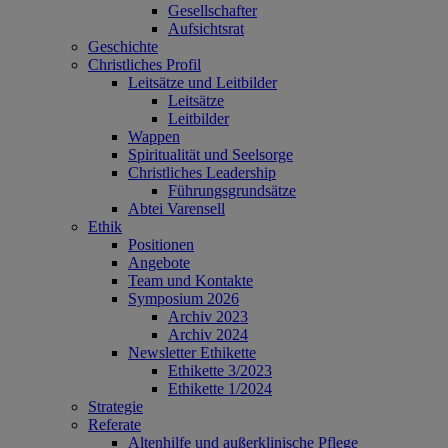
Gesellschafter
Aufsichtsrat
Geschichte
Christliches Profil
Leitsätze und Leitbilder
Leitsätze
Leitbilder
Wappen
Spiritualität und Seelsorge
Christliches Leadership
Führungsgrundsätze
Abtei Varensell
Ethik
Positionen
Angebote
Team und Kontakte
Symposium 2026
Archiv 2023
Archiv 2024
Newsletter Ethikette
Ethikette 3/2023
Ethikette 1/2024
Strategie
Referate
Altenhilfe und außerklinische Pflege