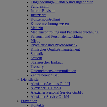
Eingliederungs-, Kinder- und Jugendhilfe
Fundraising
Interne Revision
Justiziariat
Konzerncontrolling
Konzernrechnungswesen
Medizin
Medizincontrolling und Patientenabrechnung
Personal und Personalentwicklung
Pflege
Psychiatrie und Psychosomatik
Klinisches Qualitätsmanagement
Somatik
Steuern
Strategischer Einkauf
Treasury
Unternehmenskommunikation
Zentralbereich Bau
Dienstleister
Alexianer Agamus GmbH
Alexianer IT GmbH
Alexianer Personal Service GmbH
Alexianer Service GmbH
Prävention
Kontakte