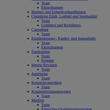
Team
Einrichtungen
Budget- und Entgeltverhandlungen
Christliche Ethik, Leitbild und Spiritualität
Team
Leitfäden und Richtlinien
Consulting
Team
Eingliederungs-, Kinder- und Jugendhilfe
Team
Einrichtungen
Fundraising
Team
Projekte
Interne Revision
Team
Justiziariat
Team
Konzerncontrolling
Team
Konzernrechnungswesen
Team
Medizin
Team
Klinisches Qualitätsmanagement