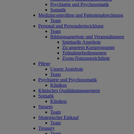
Psychiatrie und Psychosomatik
Somatik
Medizincontrolling und Patientenabrechnung
Team
Personal und Personalentwicklung
Team
Bildungsangebote und Veranstaltungen
Spirituelle Angebote
Zu unserem Kursprogramm
Teilnahmebedingungen
Zoom-Nutzungsrichtlinie
Pflege
Unsere Angebote
Team
Psychiatrie und Psychosomatik
Kliniken
Klinisches Qualitätsmanagement
Somatik
Kliniken
Steuern
Team
Strategischer Einkauf
Team
Treasury
Team