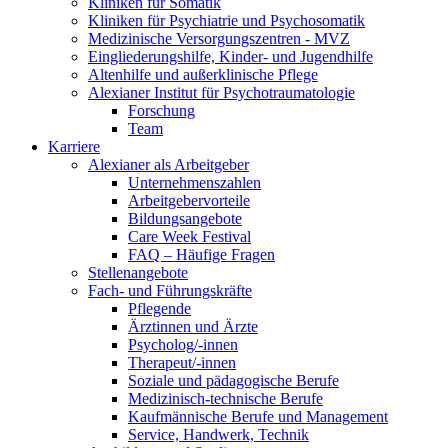
Kliniken für Somatik
Kliniken für Psychiatrie und Psychosomatik
Medizinische Versorgungszentren - MVZ
Eingliederungshilfe, Kinder- und Jugendhilfe
Altenhilfe und außerklinische Pflege
Alexianer Institut für Psychotraumatologie
Forschung
Team
Karriere
Alexianer als Arbeitgeber
Unternehmenszahlen
Arbeitgebervorteile
Bildungsangebote
Care Week Festival
FAQ – Häufige Fragen
Stellenangebote
Fach- und Führungskräfte
Pflegende
Ärztinnen und Ärzte
Psycholog/-innen
Therapeut/-innen
Soziale und pädagogische Berufe
Medizinisch-technische Berufe
Kaufmännische Berufe und Management
Service, Handwerk, Technik