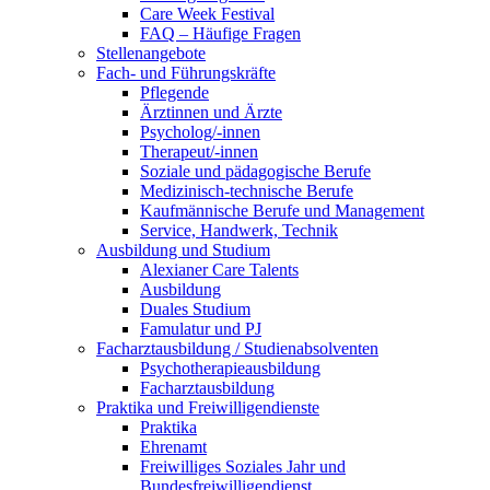
Care Week Festival
FAQ – Häufige Fragen
Stellenangebote
Fach- und Führungskräfte
Pflegende
Ärztinnen und Ärzte
Psycholog/-innen
Therapeut/-innen
Soziale und pädagogische Berufe
Medizinisch-technische Berufe
Kaufmännische Berufe und Management
Service, Handwerk, Technik
Ausbildung und Studium
Alexianer Care Talents
Ausbildung
Duales Studium
Famulatur und PJ
Facharztausbildung / Studienabsolventen
Psychotherapieausbildung
Facharztausbildung
Praktika und Freiwilligendienste
Praktika
Ehrenamt
Freiwilliges Soziales Jahr und
Bundesfreiwilligendienst