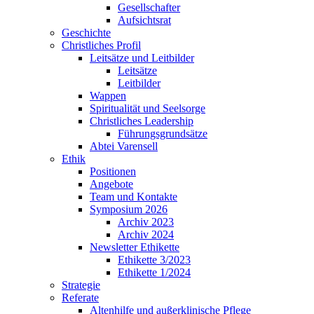
Gesellschafter
Aufsichtsrat
Geschichte
Christliches Profil
Leitsätze und Leitbilder
Leitsätze
Leitbilder
Wappen
Spiritualität und Seelsorge
Christliches Leadership
Führungsgrundsätze
Abtei Varensell
Ethik
Positionen
Angebote
Team und Kontakte
Symposium 2026
Archiv 2023
Archiv 2024
Newsletter Ethikette
Ethikette 3/2023
Ethikette 1/2024
Strategie
Referate
Altenhilfe und außerklinische Pflege