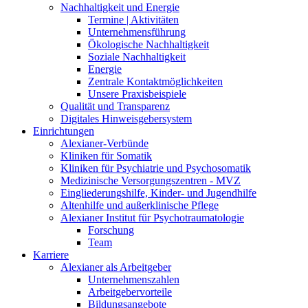
Nachhaltigkeit und Energie
Termine | Aktivitäten
Unternehmensführung
Ökologische Nachhaltigkeit
Soziale Nachhaltigkeit
Energie
Zentrale Kontaktmöglichkeiten
Unsere Praxisbeispiele
Qualität und Transparenz
Digitales Hinweisgebersystem
Einrichtungen
Alexianer-Verbünde
Kliniken für Somatik
Kliniken für Psychiatrie und Psychosomatik
Medizinische Versorgungszentren - MVZ
Eingliederungshilfe, Kinder- und Jugendhilfe
Altenhilfe und außerklinische Pflege
Alexianer Institut für Psychotraumatologie
Forschung
Team
Karriere
Alexianer als Arbeitgeber
Unternehmenszahlen
Arbeitgebervorteile
Bildungsangebote