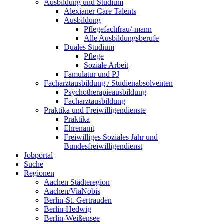
Ausbildung und Studium
Alexianer Care Talents
Ausbildung
Pflegefachfrau/-mann
Alle Ausbildungsberufe
Duales Studium
Pflege
Soziale Arbeit
Famulatur und PJ
Facharztausbildung / Studienabsolventen
Psychotherapieausbildung
Facharztausbildung
Praktika und Freiwilligendienste
Praktika
Ehrenamt
Freiwilliges Soziales Jahr und
Bundesfreiwilligendienst
Jobportal
Suche
Regionen
Aachen Städteregion
Aachen/ViaNobis
Berlin-St. Gertrauden
Berlin-Hedwig
Berlin-Weißensee