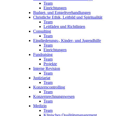
Team
Einrichtungen
Budget- und Entgeltverhandlungen
Christliche Ethik, Leitbild und Spiritualität
Team
Leitfäden und Richtlinien
Consulting
Team
Eingliederungs-, Kinder- und Jugendhilfe
Team
Einrichtungen
Fundraising
Team
Projekte
Interne Revision
Team
Justiziariat
Team
Konzerncontrolling
Team
Konzernrechnungswesen
Team
Medizin
Team
Klinisches Qualitätsmanagement