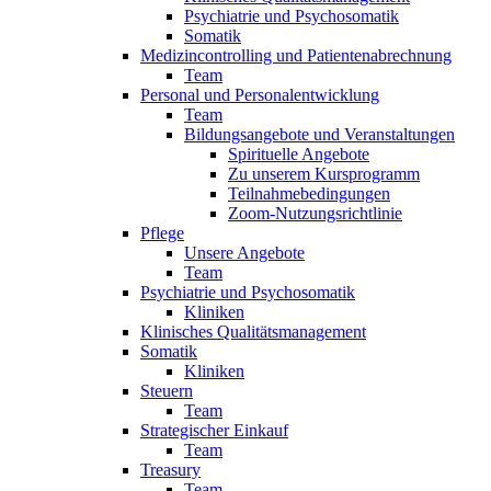
Psychiatrie und Psychosomatik
Somatik
Medizincontrolling und Patientenabrechnung
Team
Personal und Personalentwicklung
Team
Bildungsangebote und Veranstaltungen
Spirituelle Angebote
Zu unserem Kursprogramm
Teilnahmebedingungen
Zoom-Nutzungsrichtlinie
Pflege
Unsere Angebote
Team
Psychiatrie und Psychosomatik
Kliniken
Klinisches Qualitätsmanagement
Somatik
Kliniken
Steuern
Team
Strategischer Einkauf
Team
Treasury
Team