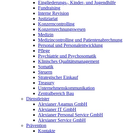
Eingliederungs-, Kinder- und Jugendhilfe
Fundraising
Interne Revision
Justiziariat
Konzerncontrolling
Konzernrechnungswesen
Medizin
Medizincontrolling und Patientenabrechnung
Personal und Personalentwicklung
Pflege
Psychiatrie und Psychosomatik
Klinisches Qualitätsmanagement
Somatik
Steuern
Strategischer Einkauf
Treasury
Unternehmenskommunikation
Zentralbereich Bau
Dienstleister
Alexianer Agamus GmbH
Alexianer IT GmbH
Alexianer Personal Service GmbH
Alexianer Service GmbH
Prävention
Kontakte