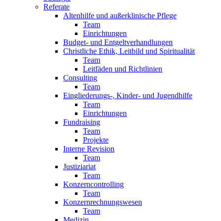
Referate
Altenhilfe und außerklinische Pflege
Team
Einrichtungen
Budget- und Entgeltverhandlungen
Christliche Ethik, Leitbild und Spiritualität
Team
Leitfäden und Richtlinien
Consulting
Team
Eingliederungs-, Kinder- und Jugendhilfe
Team
Einrichtungen
Fundraising
Team
Projekte
Interne Revision
Team
Justiziariat
Team
Konzerncontrolling
Team
Konzernrechnungswesen
Team
Medizin