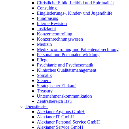
Christliche Ethik, Leitbild und Spiritualität
Consulting
Eingliederungs-, Kinder- und Jugendhilfe
Fundraising
Interne Revision
Justiziariat
Konzerncontrolling
Konzernrechnungswesen
Medizin
Medizincontrolling und Patientenabrechnung
Personal und Personalentwicklung
Pflege
Psychiatrie und Psychosomatik
Klinisches Qualitätsmanagement
Somatik
Steuern
Strategischer Einkauf
Treasury
Unternehmenskommunikation
Zentralbereich Bau
Dienstleister
Alexianer Agamus GmbH
Alexianer IT GmbH
Alexianer Personal Service GmbH
Alexianer Service GmbH