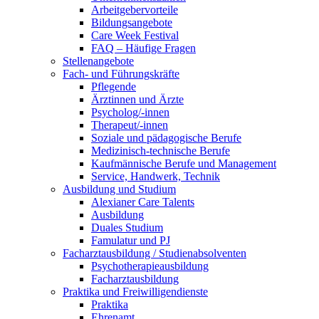
Arbeitgebervorteile
Bildungsangebote
Care Week Festival
FAQ – Häufige Fragen
Stellenangebote
Fach- und Führungskräfte
Pflegende
Ärztinnen und Ärzte
Psycholog/-innen
Therapeut/-innen
Soziale und pädagogische Berufe
Medizinisch-technische Berufe
Kaufmännische Berufe und Management
Service, Handwerk, Technik
Ausbildung und Studium
Alexianer Care Talents
Ausbildung
Duales Studium
Famulatur und PJ
Facharztausbildung / Studienabsolventen
Psychotherapieausbildung
Facharztausbildung
Praktika und Freiwilligendienste
Praktika
Ehrenamt