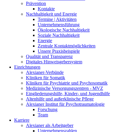
Prävention
Kontakte
Nachhaltigkeit und Energie
Termine | Aktivitäten
Unternehmensführung
Ökologische Nachhaltigkeit
Soziale Nachhaltigkeit
Energie
Zentrale Kontaktmöglichkeiten
Unsere Praxisbeispiele
Qualität und Transparenz
Digitales Hinweisgebersystem
Einrichtungen
Alexianer-Verbünde
Kliniken für Somatik
Kliniken für Psychiatrie und Psychosomatik
Medizinische Versorgungszentren - MVZ
Eingliederungshilfe, Kinder- und Jugendhilfe
Altenhilfe und außerklinische Pflege
Alexianer Institut für Psychotraumatologie
Forschung
Team
Karriere
Alexianer als Arbeitgeber
Unternehmenszahlen