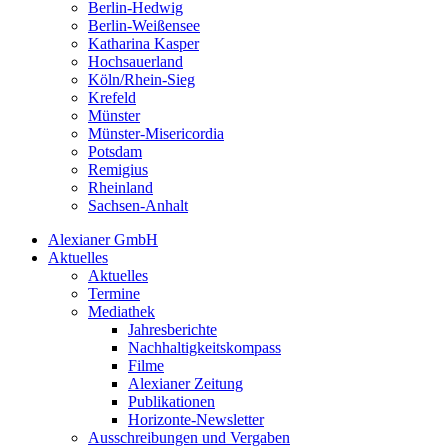
Berlin-Hedwig
Berlin-Weißensee
Katharina Kasper
Hochsauerland
Köln/Rhein-Sieg
Krefeld
Münster
Münster-Misericordia
Potsdam
Remigius
Rheinland
Sachsen-Anhalt
Alexianer GmbH
Aktuelles
Aktuelles
Termine
Mediathek
Jahresberichte
Nachhaltigkeitskompass
Filme
Alexianer Zeitung
Publikationen
Horizonte-Newsletter
Ausschreibungen und Vergaben