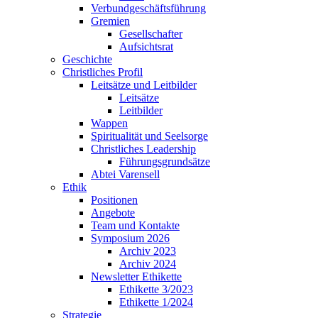
Verbundgeschäftsführung
Gremien
Gesellschafter
Aufsichtsrat
Geschichte
Christliches Profil
Leitsätze und Leitbilder
Leitsätze
Leitbilder
Wappen
Spiritualität und Seelsorge
Christliches Leadership
Führungsgrundsätze
Abtei Varensell
Ethik
Positionen
Angebote
Team und Kontakte
Symposium 2026
Archiv 2023
Archiv 2024
Newsletter Ethikette
Ethikette 3/2023
Ethikette 1/2024
Strategie