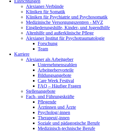
Einrichtungen
Alexianer-Verbünde
Kliniken für Somatik
Kliniken für Psychiatrie und Psychosomatik
Medizinische Versorgungszentren - MVZ
Eingliederungshilfe, Kinder- und Jugendhilfe
Altenhilfe und außerklinische Pflege
Alexianer Institut für Psychotraumatologie
Forschung
Team
Karriere
Alexianer als Arbeitgeber
Unternehmenszahlen
Arbeitgebervorteile
Bildungsangebote
Care Week Festival
FAQ – Häufige Fragen
Stellenangebote
Fach- und Führungskräfte
Pflegende
Ärztinnen und Ärzte
Psycholog/-innen
Therapeut/-innen
Soziale und pädagogische Berufe
Medizinisch-technische Berufe