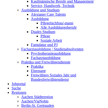
Kaufmännische Berufe und Management
Service, Handwerk, Technik
Ausbildung und Studium
Alexianer Care Talents
Ausbildung
Pflegefachfrau/-mann
Alle Ausbildungsberufe
Duales Studium
Pflege
Soziale Arbeit
Famulatur und PJ
Facharztausbildung / Studienabsolventen
Psychotherapieausbildung
Facharztausbildung
Praktika und Freiwilligendienste
Praktika
Ehrenamt
Freiwilliges Soziales Jahr und
Bundesfreiwilligendienst
Jobportal
Suche
Regionen
Aachen Städteregion
Aachen/ViaNobis
Berlin-St. Gertrauden