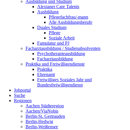
Ausbildung und Studium
Alexianer Care Talents
Ausbildung
Pflegefachfrau/-mann
Alle Ausbildungsberufe
Duales Studium
Pflege
Soziale Arbeit
Famulatur und PJ
Facharztausbildung / Studienabsolventen
Psychotherapieausbildung
Facharztausbildung
Praktika und Freiwilligendienste
Praktika
Ehrenamt
Freiwilliges Soziales Jahr und
Bundesfreiwilligendienst
Jobportal
Suche
Regionen
Aachen Städteregion
Aachen/ViaNobis
Berlin-St. Gertrauden
Berlin-Hedwig
Berlin-Weißensee