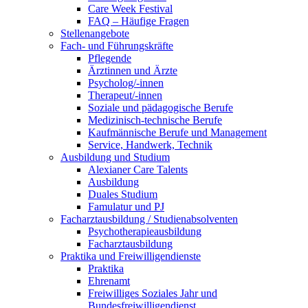
Care Week Festival
FAQ – Häufige Fragen
Stellenangebote
Fach- und Führungskräfte
Pflegende
Ärztinnen und Ärzte
Psycholog/-innen
Therapeut/-innen
Soziale und pädagogische Berufe
Medizinisch-technische Berufe
Kaufmännische Berufe und Management
Service, Handwerk, Technik
Ausbildung und Studium
Alexianer Care Talents
Ausbildung
Duales Studium
Famulatur und PJ
Facharztausbildung / Studienabsolventen
Psychotherapieausbildung
Facharztausbildung
Praktika und Freiwilligendienste
Praktika
Ehrenamt
Freiwilliges Soziales Jahr und
Bundesfreiwilligendienst