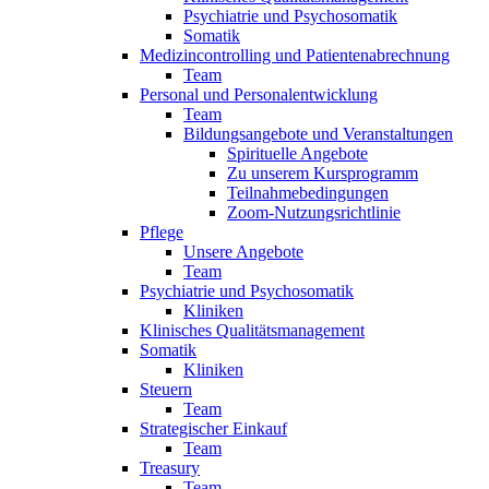
Psychiatrie und Psychosomatik
Somatik
Medizincontrolling und Patientenabrechnung
Team
Personal und Personalentwicklung
Team
Bildungsangebote und Veranstaltungen
Spirituelle Angebote
Zu unserem Kursprogramm
Teilnahmebedingungen
Zoom-Nutzungsrichtlinie
Pflege
Unsere Angebote
Team
Psychiatrie und Psychosomatik
Kliniken
Klinisches Qualitätsmanagement
Somatik
Kliniken
Steuern
Team
Strategischer Einkauf
Team
Treasury
Team