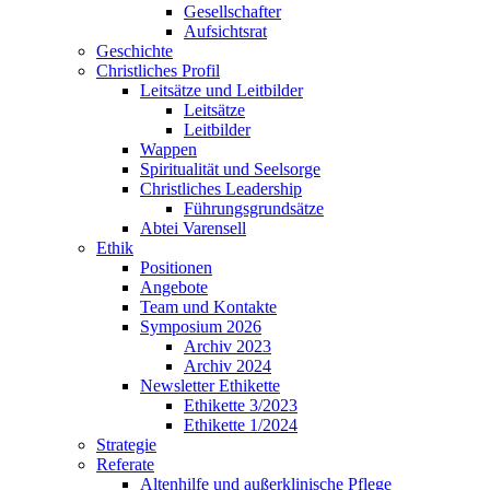
Gesellschafter
Aufsichtsrat
Geschichte
Christliches Profil
Leitsätze und Leitbilder
Leitsätze
Leitbilder
Wappen
Spiritualität und Seelsorge
Christliches Leadership
Führungsgrundsätze
Abtei Varensell
Ethik
Positionen
Angebote
Team und Kontakte
Symposium 2026
Archiv 2023
Archiv 2024
Newsletter Ethikette
Ethikette 3/2023
Ethikette 1/2024
Strategie
Referate
Altenhilfe und außerklinische Pflege