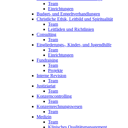
Team
Einrichtungen
Budget- und Entgeltverhandlungen
Christliche Ethik, Leitbild und Spiritualität
Team
Leitfäden und Richtlinien
Consulting
Team
Eingliederungs-, Kinder- und Jugendhilfe
Team
Einrichtungen
Fundraising
Team
Projekte
Interne Revision
Team
Justiziariat
Team
Konzerncontrolling
Team
Konzernrechnungswesen
Team
Medizin
Team
Klinisches Qualitätsmanagement