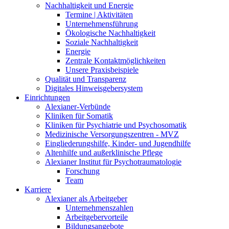
Nachhaltigkeit und Energie
Termine | Aktivitäten
Unternehmensführung
Ökologische Nachhaltigkeit
Soziale Nachhaltigkeit
Energie
Zentrale Kontaktmöglichkeiten
Unsere Praxisbeispiele
Qualität und Transparenz
Digitales Hinweisgebersystem
Einrichtungen
Alexianer-Verbünde
Kliniken für Somatik
Kliniken für Psychiatrie und Psychosomatik
Medizinische Versorgungszentren - MVZ
Eingliederungshilfe, Kinder- und Jugendhilfe
Altenhilfe und außerklinische Pflege
Alexianer Institut für Psychotraumatologie
Forschung
Team
Karriere
Alexianer als Arbeitgeber
Unternehmenszahlen
Arbeitgebervorteile
Bildungsangebote