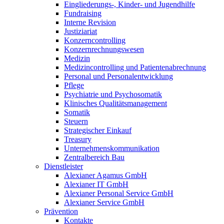
Eingliederungs-, Kinder- und Jugendhilfe
Fundraising
Interne Revision
Justiziariat
Konzerncontrolling
Konzernrechnungswesen
Medizin
Medizincontrolling und Patientenabrechnung
Personal und Personalentwicklung
Pflege
Psychiatrie und Psychosomatik
Klinisches Qualitätsmanagement
Somatik
Steuern
Strategischer Einkauf
Treasury
Unternehmenskommunikation
Zentralbereich Bau
Dienstleister
Alexianer Agamus GmbH
Alexianer IT GmbH
Alexianer Personal Service GmbH
Alexianer Service GmbH
Prävention
Kontakte