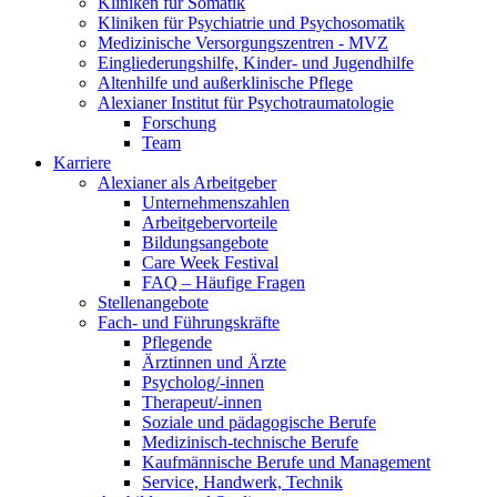
Kliniken für Somatik
Kliniken für Psychiatrie und Psychosomatik
Medizinische Versorgungszentren - MVZ
Eingliederungshilfe, Kinder- und Jugendhilfe
Altenhilfe und außerklinische Pflege
Alexianer Institut für Psychotraumatologie
Forschung
Team
Karriere
Alexianer als Arbeitgeber
Unternehmenszahlen
Arbeitgebervorteile
Bildungsangebote
Care Week Festival
FAQ – Häufige Fragen
Stellenangebote
Fach- und Führungskräfte
Pflegende
Ärztinnen und Ärzte
Psycholog/-innen
Therapeut/-innen
Soziale und pädagogische Berufe
Medizinisch-technische Berufe
Kaufmännische Berufe und Management
Service, Handwerk, Technik