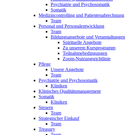
Psychiatrie und Psychosomatik
Somatik
Medizincontrolling und Patientenabrechnung
Team
Personal und Personalentwicklung
Team
Bildungsangebote und Veranstaltungen
Spirituelle Angebote
Zu unserem Kursprogramm
Teilnahmebedingungen
Zoom-Nutzungsrichtlinie
Pflege
Unsere Angebote
Team
Psychiatrie und Psychosomatik
Kliniken
Klinisches Qualitätsmanagement
Somatik
Kliniken
Steuern
Team
Strategischer Einkauf
Team
Treasury
Team