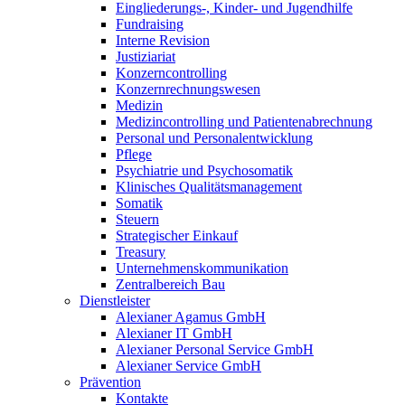
Eingliederungs-, Kinder- und Jugendhilfe
Fundraising
Interne Revision
Justiziariat
Konzerncontrolling
Konzernrechnungswesen
Medizin
Medizincontrolling und Patientenabrechnung
Personal und Personalentwicklung
Pflege
Psychiatrie und Psychosomatik
Klinisches Qualitätsmanagement
Somatik
Steuern
Strategischer Einkauf
Treasury
Unternehmenskommunikation
Zentralbereich Bau
Dienstleister
Alexianer Agamus GmbH
Alexianer IT GmbH
Alexianer Personal Service GmbH
Alexianer Service GmbH
Prävention
Kontakte