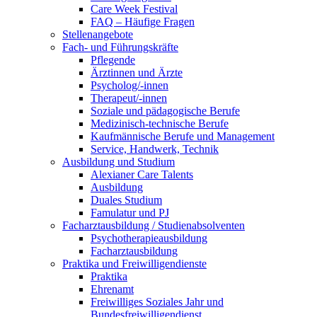
Care Week Festival
FAQ – Häufige Fragen
Stellenangebote
Fach- und Führungskräfte
Pflegende
Ärztinnen und Ärzte
Psycholog/-innen
Therapeut/-innen
Soziale und pädagogische Berufe
Medizinisch-technische Berufe
Kaufmännische Berufe und Management
Service, Handwerk, Technik
Ausbildung und Studium
Alexianer Care Talents
Ausbildung
Duales Studium
Famulatur und PJ
Facharztausbildung / Studienabsolventen
Psychotherapieausbildung
Facharztausbildung
Praktika und Freiwilligendienste
Praktika
Ehrenamt
Freiwilliges Soziales Jahr und
Bundesfreiwilligendienst