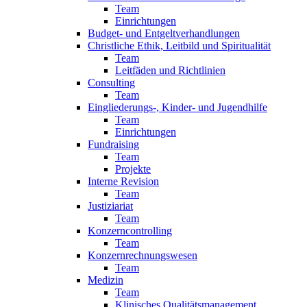
Team
Einrichtungen
Budget- und Entgeltverhandlungen
Christliche Ethik, Leitbild und Spiritualität
Team
Leitfäden und Richtlinien
Consulting
Team
Eingliederungs-, Kinder- und Jugendhilfe
Team
Einrichtungen
Fundraising
Team
Projekte
Interne Revision
Team
Justiziariat
Team
Konzerncontrolling
Team
Konzernrechnungswesen
Team
Medizin
Team
Klinisches Qualitätsmanagement