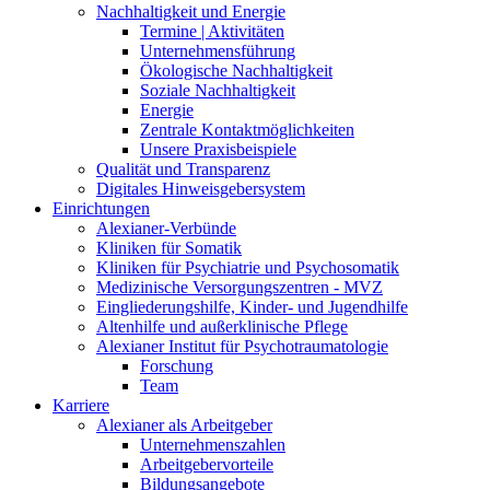
Nachhaltigkeit und Energie
Termine | Aktivitäten
Unternehmensführung
Ökologische Nachhaltigkeit
Soziale Nachhaltigkeit
Energie
Zentrale Kontaktmöglichkeiten
Unsere Praxisbeispiele
Qualität und Transparenz
Digitales Hinweisgebersystem
Einrichtungen
Alexianer-Verbünde
Kliniken für Somatik
Kliniken für Psychiatrie und Psychosomatik
Medizinische Versorgungszentren - MVZ
Eingliederungshilfe, Kinder- und Jugendhilfe
Altenhilfe und außerklinische Pflege
Alexianer Institut für Psychotraumatologie
Forschung
Team
Karriere
Alexianer als Arbeitgeber
Unternehmenszahlen
Arbeitgebervorteile
Bildungsangebote