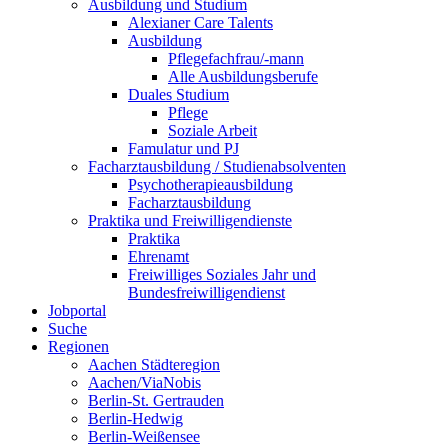
Ausbildung und Studium
Alexianer Care Talents
Ausbildung
Pflegefachfrau/-mann
Alle Ausbildungsberufe
Duales Studium
Pflege
Soziale Arbeit
Famulatur und PJ
Facharztausbildung / Studienabsolventen
Psychotherapieausbildung
Facharztausbildung
Praktika und Freiwilligendienste
Praktika
Ehrenamt
Freiwilliges Soziales Jahr und
Bundesfreiwilligendienst
Jobportal
Suche
Regionen
Aachen Städteregion
Aachen/ViaNobis
Berlin-St. Gertrauden
Berlin-Hedwig
Berlin-Weißensee