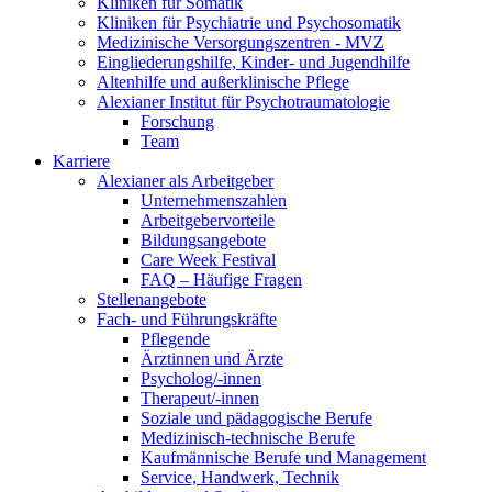
Kliniken für Somatik
Kliniken für Psychiatrie und Psychosomatik
Medizinische Versorgungszentren - MVZ
Eingliederungshilfe, Kinder- und Jugendhilfe
Altenhilfe und außerklinische Pflege
Alexianer Institut für Psychotraumatologie
Forschung
Team
Karriere
Alexianer als Arbeitgeber
Unternehmenszahlen
Arbeitgebervorteile
Bildungsangebote
Care Week Festival
FAQ – Häufige Fragen
Stellenangebote
Fach- und Führungskräfte
Pflegende
Ärztinnen und Ärzte
Psycholog/-innen
Therapeut/-innen
Soziale und pädagogische Berufe
Medizinisch-technische Berufe
Kaufmännische Berufe und Management
Service, Handwerk, Technik