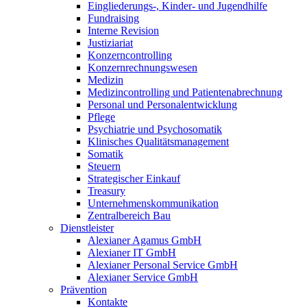
Eingliederungs-, Kinder- und Jugendhilfe
Fundraising
Interne Revision
Justiziariat
Konzerncontrolling
Konzernrechnungswesen
Medizin
Medizincontrolling und Patientenabrechnung
Personal und Personalentwicklung
Pflege
Psychiatrie und Psychosomatik
Klinisches Qualitätsmanagement
Somatik
Steuern
Strategischer Einkauf
Treasury
Unternehmenskommunikation
Zentralbereich Bau
Dienstleister
Alexianer Agamus GmbH
Alexianer IT GmbH
Alexianer Personal Service GmbH
Alexianer Service GmbH
Prävention
Kontakte