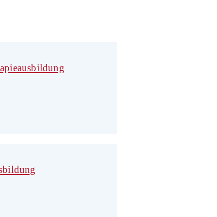
apieausbildung
sbildung