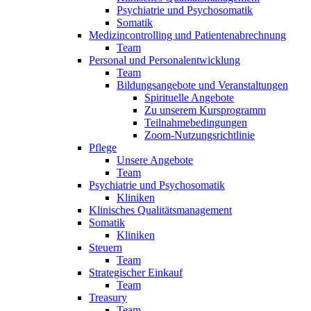
Psychiatrie und Psychosomatik
Somatik
Medizincontrolling und Patientenabrechnung
Team
Personal und Personalentwicklung
Team
Bildungsangebote und Veranstaltungen
Spirituelle Angebote
Zu unserem Kursprogramm
Teilnahmebedingungen
Zoom-Nutzungsrichtlinie
Pflege
Unsere Angebote
Team
Psychiatrie und Psychosomatik
Kliniken
Klinisches Qualitätsmanagement
Somatik
Kliniken
Steuern
Team
Strategischer Einkauf
Team
Treasury
Team