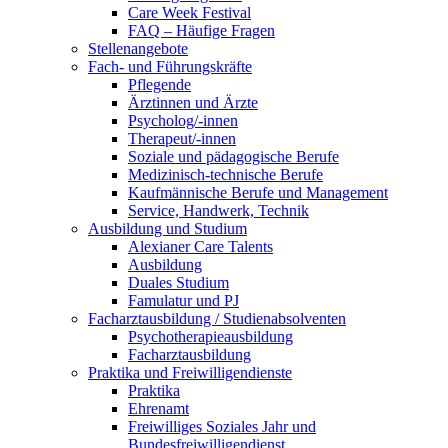
Care Week Festival
FAQ – Häufige Fragen
Stellenangebote
Fach- und Führungskräfte
Pflegende
Ärztinnen und Ärzte
Psycholog/-innen
Therapeut/-innen
Soziale und pädagogische Berufe
Medizinisch-technische Berufe
Kaufmännische Berufe und Management
Service, Handwerk, Technik
Ausbildung und Studium
Alexianer Care Talents
Ausbildung
Duales Studium
Famulatur und PJ
Facharztausbildung / Studienabsolventen
Psychotherapieausbildung
Facharztausbildung
Praktika und Freiwilligendienste
Praktika
Ehrenamt
Freiwilliges Soziales Jahr und
Bundesfreiwilligendienst