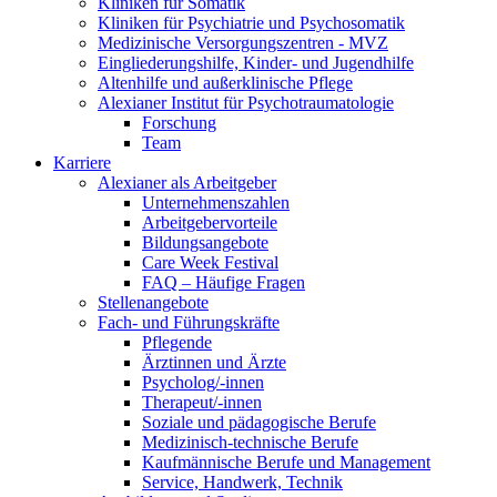
Kliniken für Somatik
Kliniken für Psychiatrie und Psychosomatik
Medizinische Versorgungszentren - MVZ
Eingliederungshilfe, Kinder- und Jugendhilfe
Altenhilfe und außerklinische Pflege
Alexianer Institut für Psychotraumatologie
Forschung
Team
Karriere
Alexianer als Arbeitgeber
Unternehmenszahlen
Arbeitgebervorteile
Bildungsangebote
Care Week Festival
FAQ – Häufige Fragen
Stellenangebote
Fach- und Führungskräfte
Pflegende
Ärztinnen und Ärzte
Psycholog/-innen
Therapeut/-innen
Soziale und pädagogische Berufe
Medizinisch-technische Berufe
Kaufmännische Berufe und Management
Service, Handwerk, Technik