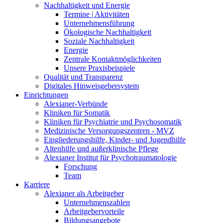
Nachhaltigkeit und Energie
Termine | Aktivitäten
Unternehmensführung
Ökologische Nachhaltigkeit
Soziale Nachhaltigkeit
Energie
Zentrale Kontaktmöglichkeiten
Unsere Praxisbeispiele
Qualität und Transparenz
Digitales Hinweisgebersystem
Einrichtungen
Alexianer-Verbünde
Kliniken für Somatik
Kliniken für Psychiatrie und Psychosomatik
Medizinische Versorgungszentren - MVZ
Eingliederungshilfe, Kinder- und Jugendhilfe
Altenhilfe und außerklinische Pflege
Alexianer Institut für Psychotraumatologie
Forschung
Team
Karriere
Alexianer als Arbeitgeber
Unternehmenszahlen
Arbeitgebervorteile
Bildungsangebote