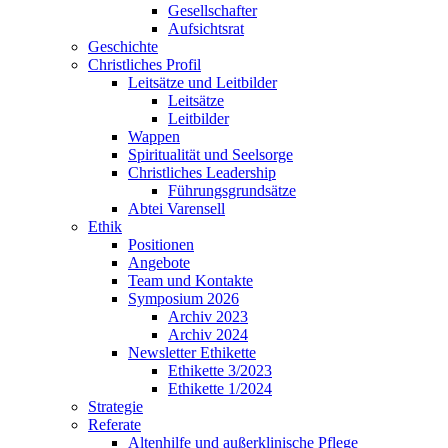
Gesellschafter
Aufsichtsrat
Geschichte
Christliches Profil
Leitsätze und Leitbilder
Leitsätze
Leitbilder
Wappen
Spiritualität und Seelsorge
Christliches Leadership
Führungsgrundsätze
Abtei Varensell
Ethik
Positionen
Angebote
Team und Kontakte
Symposium 2026
Archiv 2023
Archiv 2024
Newsletter Ethikette
Ethikette 3/2023
Ethikette 1/2024
Strategie
Referate
Altenhilfe und außerklinische Pflege