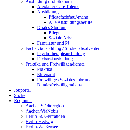
Ausbildung und Studium
Alexianer Care Talents
Ausbildung
Pflegefachfrau/-mann
Alle Ausbildungsberufe
Duales Studium
Pflege
Soziale Arbeit
Famulatur und PJ
Facharztausbildung / Studienabsolventen
Psychotherapieausbildung
Facharztausbildung
Praktika und Freiwilligendienste
Praktika
Ehrenamt
Freiwilliges Soziales Jahr und
Bundesfreiwilligendienst
Jobportal
Suche
Regionen
Aachen Städteregion
Aachen/ViaNobis
Berlin-St. Gertrauden
Berlin-Hedwig
Berlin-Weißensee