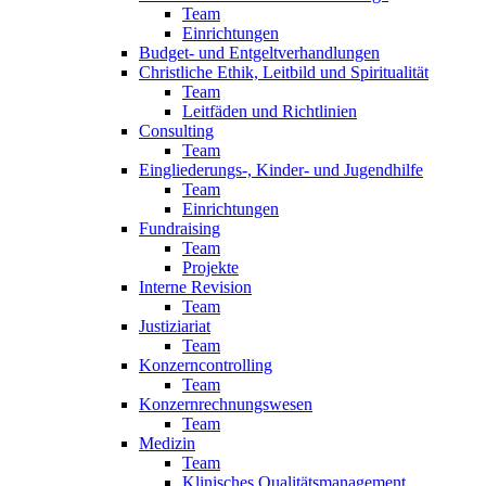
Team
Einrichtungen
Budget- und Entgeltverhandlungen
Christliche Ethik, Leitbild und Spiritualität
Team
Leitfäden und Richtlinien
Consulting
Team
Eingliederungs-, Kinder- und Jugendhilfe
Team
Einrichtungen
Fundraising
Team
Projekte
Interne Revision
Team
Justiziariat
Team
Konzerncontrolling
Team
Konzernrechnungswesen
Team
Medizin
Team
Klinisches Qualitätsmanagement