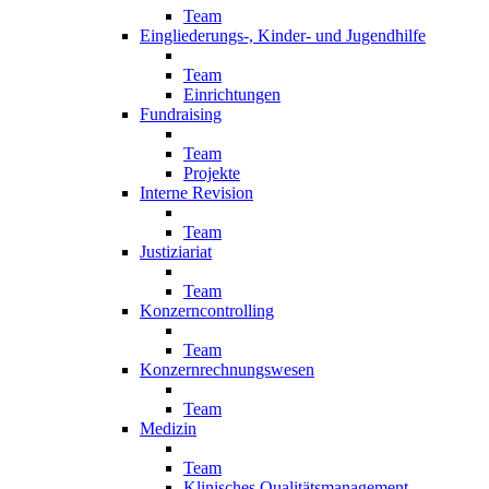
Team
Eingliederungs-, Kinder- und Jugendhilfe
Team
Einrichtungen
Fundraising
Team
Projekte
Interne Revision
Team
Justiziariat
Team
Konzerncontrolling
Team
Konzernrechnungswesen
Team
Medizin
Team
Klinisches Qualitätsmanagement