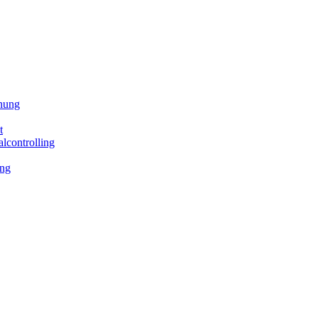
hnung
t
lcontrolling
ing