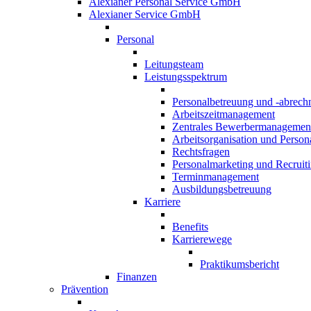
Alexianer Personal Service GmbH
Alexianer Service GmbH
Personal
Leitungsteam
Leistungsspektrum
Personalbetreuung und -abrec
Arbeitszeitmanagement
Zentrales Bewerbermanagemen
Arbeitsorganisation und Persona
Rechtsfragen
Personalmarketing und Recruit
Terminmanagement
Ausbildungsbetreuung
Karriere
Benefits
Karrierewege
Praktikumsbericht
Finanzen
Prävention