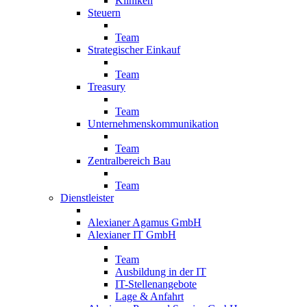
Kliniken
Steuern
Team
Strategischer Einkauf
Team
Treasury
Team
Unternehmenskommunikation
Team
Zentralbereich Bau
Team
Dienstleister
Alexianer Agamus GmbH
Alexianer IT GmbH
Team
Ausbildung in der IT
IT-Stellenangebote
Lage & Anfahrt